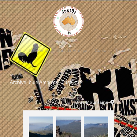
Home
Les Photos
Dans la Pratique
Contact
Liens
Archive: blue Archives - JustOz.it
Blue Mountains